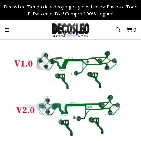
DecosLeo Tienda de videojuegos y electrónica Envíos a Todo
El Pais en el Día ! Compra 100% segura!
0