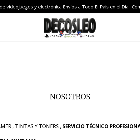
e videojuegos y electrónica Envíos a Todo El Pais en el Día ! C
NOSOTROS
GAMER , TINTAS Y TONERS ,
SERVICIO TÉCNICO PROFESION