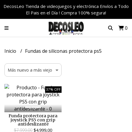
DecosLeo Tienda de videojuegos y electrónica Envíos a Todo
El Pais en el Día ! Compra 100% segura!
0
Inicio
Fundas de siliconas protectora ps5
37% OFF
Funda protectora para
joystick PS5 con grip
antideslizante
$7.999,00
$4.999,00