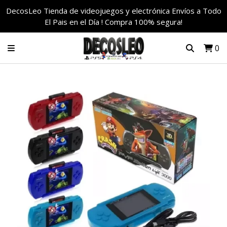
DecosLeo Tienda de videojuegos y electrónica Envíos a Todo
El Pais en el Día ! Compra 100% segura!
0