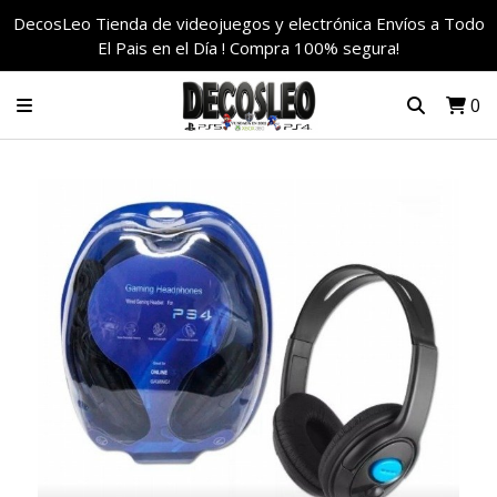
DecosLeo Tienda de videojuegos y electrónica Envíos a Todo
El Pais en el Día ! Compra 100% segura!
0