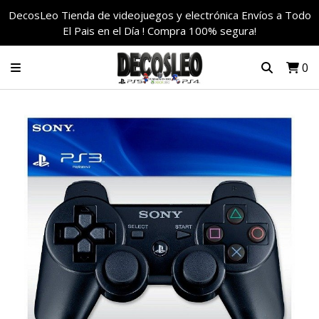
DecosLeo Tienda de videojuegos y electrónica Envíos a Todo
El Pais en el Día ! Compra 100% segura!
0