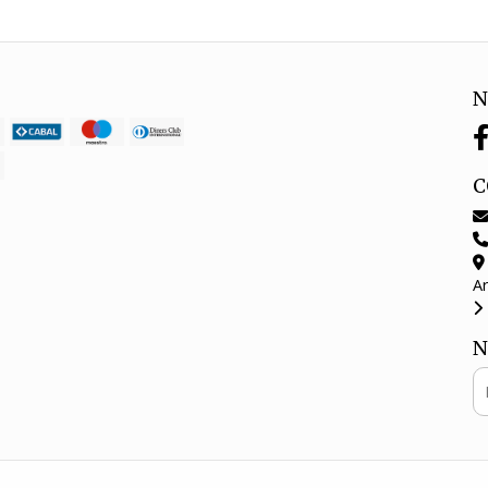
N
C
A
N