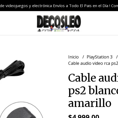
e videojuegos y electrónica Envíos a Todo El Pais en el Día ! C
Inicio
PlayStation 3
Cable audio video rca ps2
Cable aud
ps2 blanc
amarillo
$4.999,00