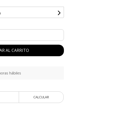
s
AR AL CARRITO
oras hábiles
CALCULAR