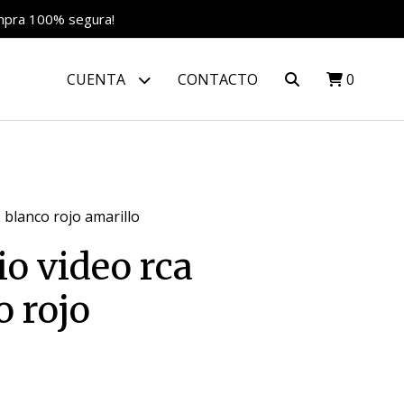
ompra 100% segura!
CUENTA
CONTACTO
0
 blanco rojo amarillo
io video rca
o rojo