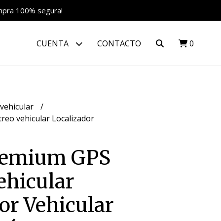
ompra 100% segura!
CUENTA
CONTACTO
0
 vehicular
reo vehicular Localizador
remium GPS
ehicular
or Vehicular