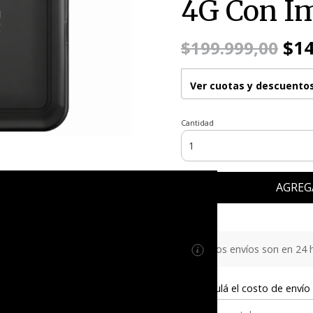
4G Con I
$14
$199.999,00
Ver cuotas y descuento
Cantidad
AGREG
Los envíos son en 24 h
Calculá el costo de envío