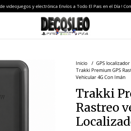
e videojuegos y electrónica Envíos a Todo El Pais en el Día ! C
Inicio
GPS localizador
Trakki Premium GPS Rast
Vehicular 4G Con Imán
Trakki P
Rastreo v
Localizad