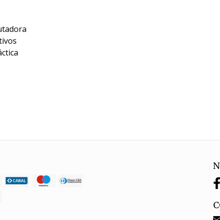
utadora
tivos
ctica
N
C