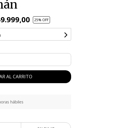
mán
9.999,00
25
% OFF
s
AR AL CARRITO
oras hábiles