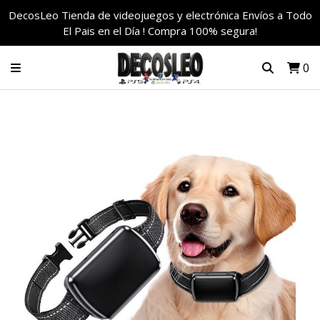
DecosLeo Tienda de videojuegos y electrónica Envíos a Todo
El Pais en el Día ! Compra 100% segura!
0